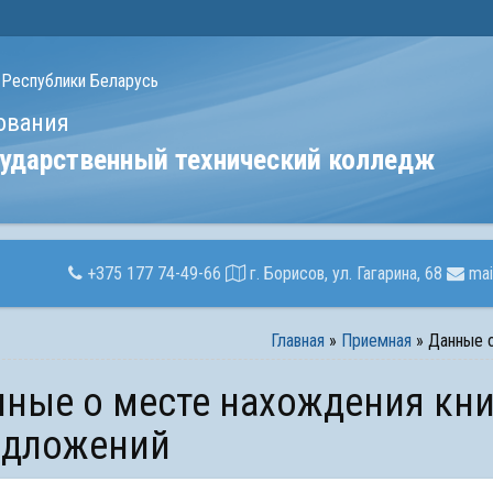
 Республики Беларусь
ования
сударственный технический колледж
+375 177 74-49-66
г. Борисов, ул. Гагарина, 68
mai
Главная
»
Приемная
»
Данные о
едложений