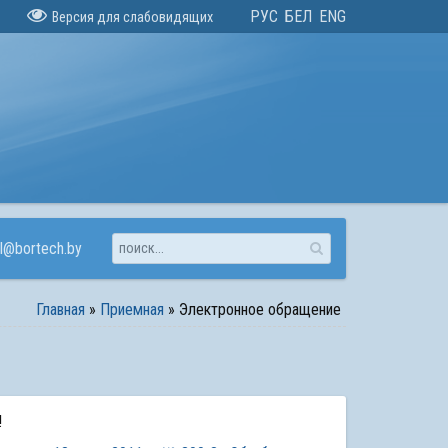
РУС
БЕЛ
ENG
Версия для слабовидящих
l@bortech.by
Главная
»
Приемная
»
Электронное обращение
!