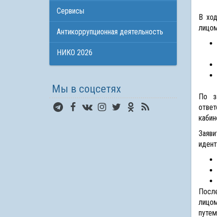
Сервисы
В ход
лицом
Антикоррупционная деятельность
НИКО 2026
Мы в соцсетях
По з
ответ
кабин
Заяв
идент
После
лицом
путе