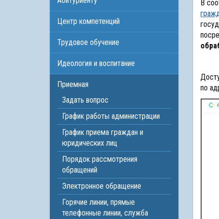
Абитуриенту
В соо
граж
Центр компетенций
госу
поср
Трудовое обучение
обра
Идеология и воспитание
Досту
Приемная
по а
Задать вопрос
График работы администрации
График приема граждан и
юридических лиц
Порядок рассмотрения
обращений
Электронное обращение
Горячие линии, прямые
телефонные линии, служба