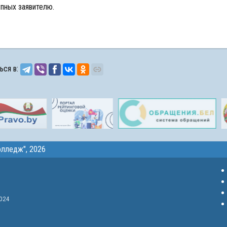
пных заявителю.
ься в:
олледж"
, 2026
2024