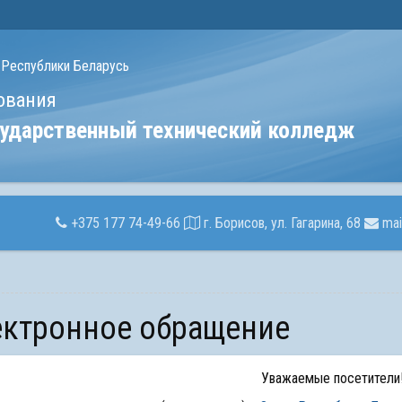
 Республики Беларусь
ования
сударственный технический колледж
+375 177 74-49-66
г. Борисов, ул. Гагарина, 68
mai
лектронное обращение
Уважаемые посетители